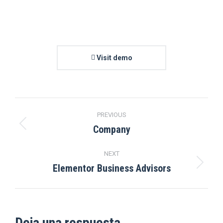
Visit demo
Navegación
PREVIOUS
entre
Company
Proyecto
anterior
proyectos
NEXT
Elementor Business Advisors
Proyecto
siguiente
Deja una respuesta