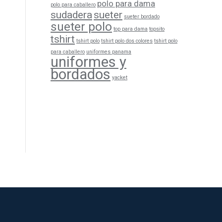
polo para dama
polo para caballero
sudadera
sueter
sueter bordado
sueter polo
top para dama
topsito
tshirt
tshirt polo
tshirt polo dos colores
tshirt polo
para caballero
uniformes panama
uniformes y
bordados
yacket