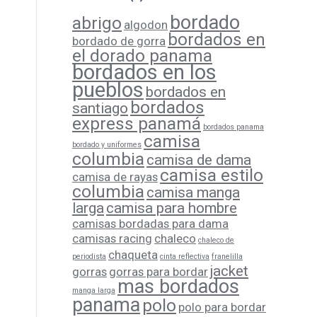
bordado
abrigo
algodon
bordados en
bordado de gorra
el dorado panama
bordados en los
pueblos
bordados en
bordados
santiago
express panamá
bordados panama
camisa
bordado y uniformes
columbia
camisa de dama
camisa estilo
camisa de rayas
columbia
camisa manga
larga
camisa para hombre
camisas bordadas para dama
camisas racing
chaleco
chaleco de
chaqueta
periodista
cinta reflectiva
franelilla
jacket
gorras
gorras para bordar
mas bordados
manga larga
panama
polo
polo para bordar