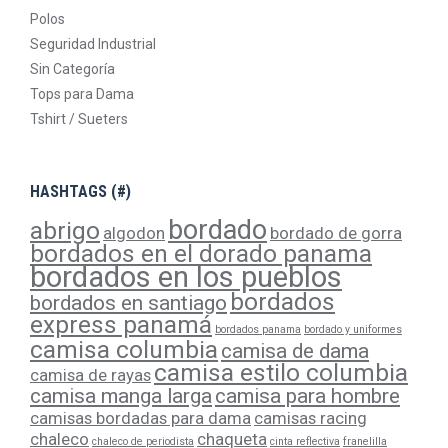
Polos
Seguridad Industrial
Sin Categoría
Tops para Dama
Tshirt / Sueters
HASHTAGS (#)
bordado
abrigo
algodon
bordado de gorra
bordados en el dorado panama
bordados en los pueblos
bordados
bordados en santiago
express panamá
bordados panama
bordado y uniformes
camisa columbia
camisa de dama
camisa estilo columbia
camisa de rayas
camisa manga larga
camisa para hombre
camisas bordadas para dama
camisas racing
chaleco
chaqueta
chaleco de periodista
cinta reflectiva
franelilla