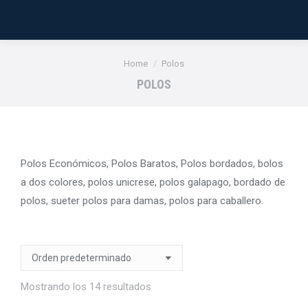
You are here:
Home
Polos
POLOS
Polos Económicos, Polos Baratos, Polos bordados, bolos
a dos colores, polos unicrese, polos galapago, bordado de
polos, sueter polos para damas, polos para caballero.
Mostrando los 14 resultados