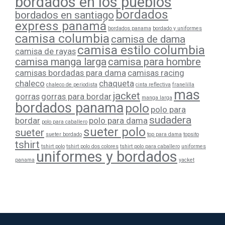
bordados en los pueblos
bordados
bordados en santiago
express panamá
bordados panama
bordado y uniformes
camisa columbia
camisa de dama
camisa estilo columbia
camisa de rayas
camisa manga larga
camisa para hombre
camisas bordadas para dama
camisas racing
chaleco
chaqueta
chaleco de periodista
cinta reflectiva
franelilla
mas
jacket
gorras
gorras para bordar
manga larga
bordados panama
polo
polo para
sudadera
bordar
polo para dama
polo para caballero
sueter polo
sueter
sueter bordado
top para dama
topsito
tshirt
tshirt polo
tshirt polo dos colores
tshirt polo para caballero
uniformes
uniformes y bordados
panama
yacket