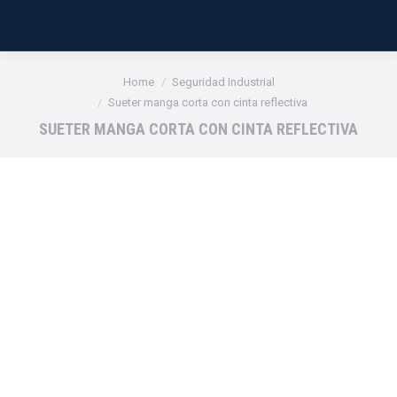
You are here:
Home
Seguridad Industrial
Sueter manga corta con cinta reflectiva
SUETER MANGA CORTA CON CINTA REFLECTIVA