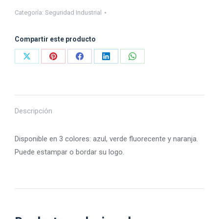
Categoría:
Seguridad Industrial
Compartir este producto
Share
Share
Share
Share
Share
on
on
on
on
on
X
Pinterest
Facebook
LinkedIn
WhatsApp
Descripción
Disponible en 3 colores: azul, verde fluorecente y naranja.
Puede estampar o bordar su logo.