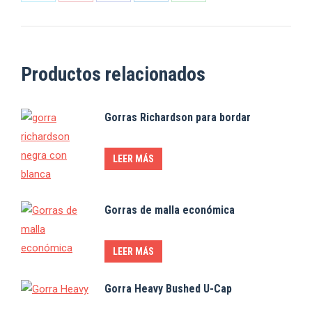
Share
Share
Share
Share
Share
on
on
on
on
on
X
Pinterest
Facebook
LinkedIn
WhatsApp
Productos relacionados
Gorras Richardson para bordar
LEER MÁS
Gorras de malla económica
LEER MÁS
Gorra Heavy Bushed U-Cap