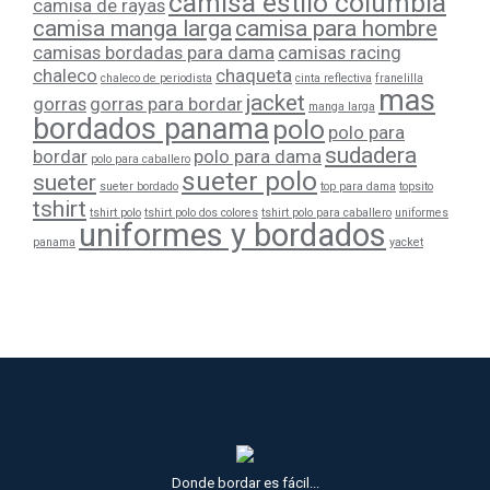
camisa estilo columbia
camisa de rayas
camisa manga larga
camisa para hombre
camisas bordadas para dama
camisas racing
chaleco
chaqueta
chaleco de periodista
cinta reflectiva
franelilla
mas
jacket
gorras
gorras para bordar
manga larga
bordados panama
polo
polo para
sudadera
bordar
polo para dama
polo para caballero
sueter polo
sueter
sueter bordado
top para dama
topsito
tshirt
tshirt polo
tshirt polo dos colores
tshirt polo para caballero
uniformes
uniformes y bordados
panama
yacket
Donde bordar es fácil...