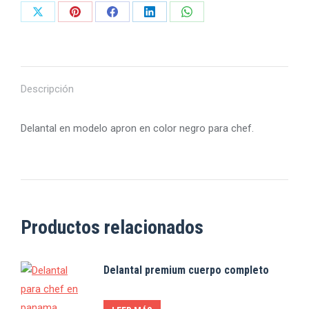
Share
Share
Share
Share
Share
on
on
on
on
on
X
Pinterest
Facebook
LinkedIn
WhatsApp
Descripción
Delantal en modelo apron en color negro para chef.
Productos relacionados
Delantal premium cuerpo completo