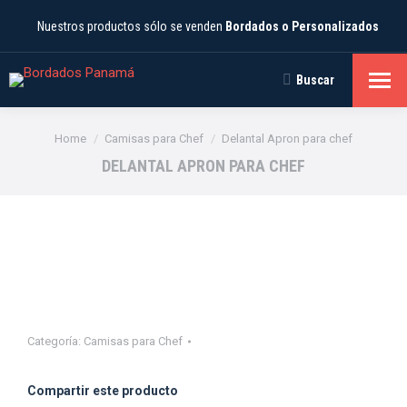
Nuestros productos sólo se venden
Bordados o Personalizados
Buscar
Search:
You are here:
Home
Camisas para Chef
Delantal Apron para chef
DELANTAL APRON PARA CHEF
Categoría:
Camisas para Chef
Compartir este producto