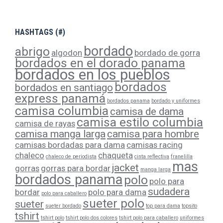
HASHTAGS (#)
bordado
abrigo
algodon
bordado de gorra
bordados en el dorado panama
bordados en los pueblos
bordados
bordados en santiago
express panamá
bordados panama
bordado y uniformes
camisa columbia
camisa de dama
camisa estilo columbia
camisa de rayas
camisa manga larga
camisa para hombre
camisas bordadas para dama
camisas racing
chaleco
chaqueta
chaleco de periodista
cinta reflectiva
franelilla
mas
jacket
gorras
gorras para bordar
manga larga
bordados panama
polo
polo para
sudadera
bordar
polo para dama
polo para caballero
sueter polo
sueter
sueter bordado
top para dama
topsito
tshirt
tshirt polo
tshirt polo dos colores
tshirt polo para caballero
uniformes