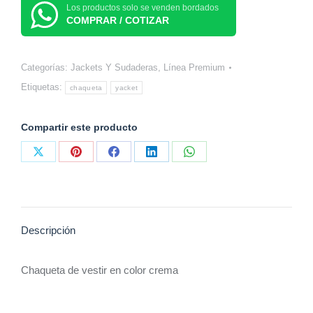
Los productos solo se venden bordados
COMPRAR / COTIZAR
Categorías:
Jackets Y Sudaderas
,
Línea Premium
Etiquetas:
chaqueta
yacket
Compartir este producto
Share
Share
Share
Share
Share
on
on
on
on
on
X
Pinterest
Facebook
LinkedIn
WhatsApp
Descripción
Chaqueta de vestir en color crema