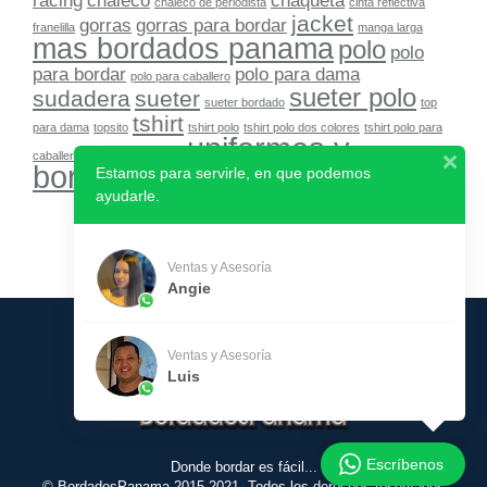
racing
chaleco
chaqueta
chaleco de periodista
cinta reflectiva
jacket
gorras
gorras para bordar
franelilla
manga larga
mas bordados panama
polo
polo
para bordar
polo para dama
polo para caballero
sueter polo
sudadera
sueter
sueter bordado
top
tshirt
para dama
topsito
tshirt polo
tshirt polo dos colores
tshirt polo para
uniformes y
caballero
uniformes panama
bordados
Estamos para servirle, en que podemos
yacket
ayudarle.
Ventas y Asesoría
Angie
Ventas y Asesoría
Luis
Escríbenos
Donde bordar es fácil...
© BordadosPanama 2015-2021. Todos los derechos reservados