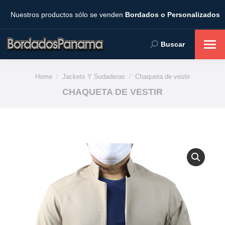
Nuestros productos sólo se venden
Bordados o Personalizados
Buscar
Search:
You are here:
Home
Jackets Y Sudaderas
Chaqueta de vestir
CHAQUETA DE VESTIR