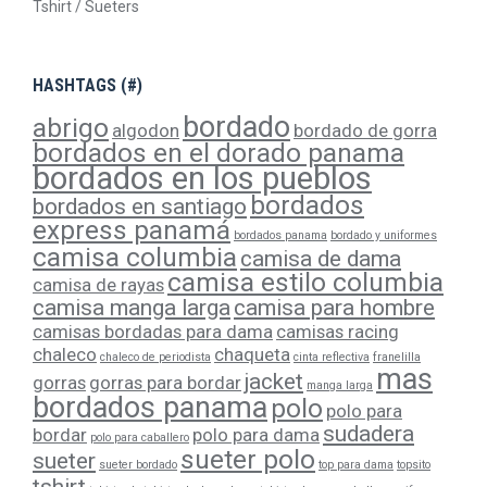
Tshirt / Sueters
HASHTAGS (#)
bordado
abrigo
algodon
bordado de gorra
bordados en el dorado panama
bordados en los pueblos
bordados
bordados en santiago
express panamá
bordados panama
bordado y uniformes
camisa columbia
camisa de dama
camisa estilo columbia
camisa de rayas
camisa manga larga
camisa para hombre
camisas bordadas para dama
camisas racing
chaleco
chaqueta
chaleco de periodista
cinta reflectiva
franelilla
mas
jacket
gorras
gorras para bordar
manga larga
bordados panama
polo
polo para
sudadera
bordar
polo para dama
polo para caballero
sueter polo
sueter
sueter bordado
top para dama
topsito
tshirt